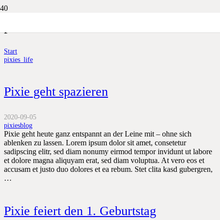
pixies_life
Start
pixies_life
Pixie geht spazieren
2020-09-05
pixiesblog
Pixie geht heute ganz entspannt an der Leine mit – ohne sich
ablenken zu lassen. Lorem ipsum dolor sit amet, consetetur
sadipscing elitr, sed diam nonumy eirmod tempor invidunt ut labore
et dolore magna aliquyam erat, sed diam voluptua. At vero eos et
accusam et justo duo dolores et ea rebum. Stet clita kasd gubergren,
…
Pixie feiert den 1. Geburtstag